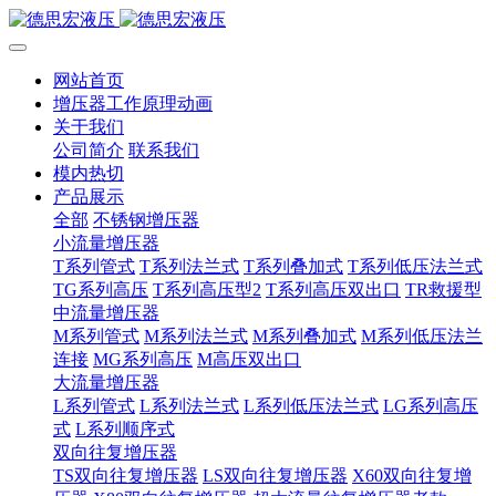
网站首页
增压器工作原理动画
关于我们
公司简介
联系我们
模内热切
产品展示
全部
不锈钢增压器
小流量增压器
T系列管式
T系列法兰式
T系列叠加式
T系列低压法兰式
TG系列高压
T系列高压型2
T系列高压双出口
TR救援型
中流量增压器
M系列管式
M系列法兰式
M系列叠加式
M系列低压法兰
连接
MG系列高压
M高压双出口
大流量增压器
L系列管式
L系列法兰式
L系列低压法兰式
LG系列高压
式
L系列顺序式
双向往复增压器
TS双向往复增压器
LS双向往复增压器
X60双向往复增