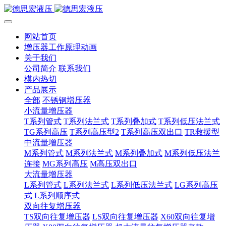
网站首页
增压器工作原理动画
关于我们
公司简介
联系我们
模内热切
产品展示
全部
不锈钢增压器
小流量增压器
T系列管式
T系列法兰式
T系列叠加式
T系列低压法兰式
TG系列高压
T系列高压型2
T系列高压双出口
TR救援型
中流量增压器
M系列管式
M系列法兰式
M系列叠加式
M系列低压法兰
连接
MG系列高压
M高压双出口
大流量增压器
L系列管式
L系列法兰式
L系列低压法兰式
LG系列高压
式
L系列顺序式
双向往复增压器
TS双向往复增压器
LS双向往复增压器
X60双向往复增