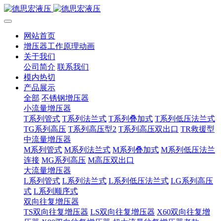
网站首页
增压器工作原理动画
关于我们
公司简介
联系我们
模内热切
产品展示
全部
不锈钢增压器
小流量增压器
T系列管式
T系列法兰式
T系列叠加式
T系列低压法兰式
TG系列高压
T系列高压型2
T系列高压双出口
TR救援型
中流量增压器
M系列管式
M系列法兰式
M系列叠加式
M系列低压法兰
连接
MG系列高压
M高压双出口
大流量增压器
L系列管式
L系列法兰式
L系列低压法兰式
LG系列高压
式
L系列顺序式
双向往复增压器
TS双向往复增压器
LS双向往复增压器
X60双向往复增