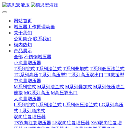
网站首页
增压器工作原理动画
关于我们
公司简介
联系我们
模内热切
产品展示
全部
不锈钢增压器
小流量增压器
T系列管式
T系列法兰式
T系列叠加式
T系列低压法兰式
TG系列高压
T系列高压型2
T系列高压双出口
TR救援型
中流量增压器
M系列管式
M系列法兰式
M系列叠加式
M系列低压法兰
连接
MG系列高压
M高压双出口
大流量增压器
L系列管式
L系列法兰式
L系列低压法兰式
LG系列高压
式
L系列顺序式
双向往复增压器
TS双向往复增压器
LS双向往复增压器
X60双向往复增