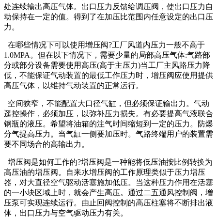
处连续输出高压气体。出口压力反馈给调压阀，使出口压力自
动保持在一定的值。得到了在加压比范围内任意设定的出口压
力。
在哪些情况下可以使用增压阀?工厂风道内压力一般不高于
1.0MPA。但在以下情况下，需要少量的局部高压气体:气路部
分或部分设备需要使用高压(高于主压力)当工厂主风路压力降
低，不能保证气动装置的最低工作压力时，增压阀应使用提供
高压气体，以维持气动装置的正常运行。
空间狭窄，不能配置大口径气缸，但必须保证输出力。气动
遥控操作，必须加压，以弥补压力损失。有必要提高气液联合
钢瓶的液压。希望将油箱的注气时间缩短到一定的压力。防爆
分气提高压力。当气缸一侧要加压时。气路终端用户的装置需
要不同场合的高输出力。
增压阀是如何工作的?增压阀是一种能将低压油按比例转换为
高压油的增压阀。自来水增压阀的工作原理类似于压力增压
器，对大直径空气驱动活塞施加低压。当这种压力作用在活塞
的一小块区域上时，就会产生高压。通过二五通风控制阀，增
压泵可实现连续运行。由止回阀控制的高压柱塞将不断排出液
体，出口压力与空气驱动压力有关。