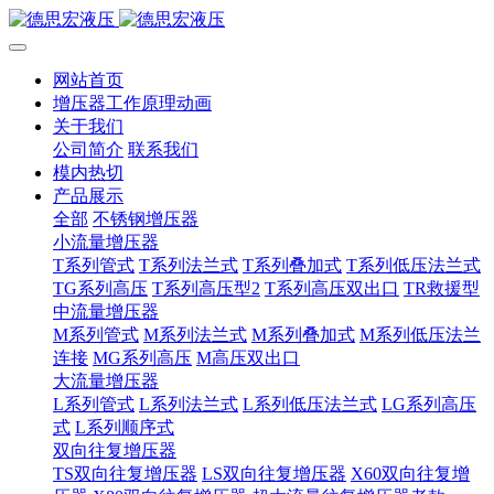
网站首页
增压器工作原理动画
关于我们
公司简介
联系我们
模内热切
产品展示
全部
不锈钢增压器
小流量增压器
T系列管式
T系列法兰式
T系列叠加式
T系列低压法兰式
TG系列高压
T系列高压型2
T系列高压双出口
TR救援型
中流量增压器
M系列管式
M系列法兰式
M系列叠加式
M系列低压法兰
连接
MG系列高压
M高压双出口
大流量增压器
L系列管式
L系列法兰式
L系列低压法兰式
LG系列高压
式
L系列顺序式
双向往复增压器
TS双向往复增压器
LS双向往复增压器
X60双向往复增