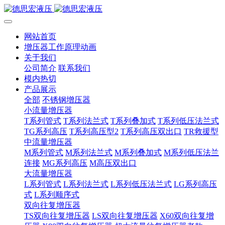
网站首页
增压器工作原理动画
关于我们
公司简介
联系我们
模内热切
产品展示
全部
不锈钢增压器
小流量增压器
T系列管式
T系列法兰式
T系列叠加式
T系列低压法兰式
TG系列高压
T系列高压型2
T系列高压双出口
TR救援型
中流量增压器
M系列管式
M系列法兰式
M系列叠加式
M系列低压法兰
连接
MG系列高压
M高压双出口
大流量增压器
L系列管式
L系列法兰式
L系列低压法兰式
LG系列高压
式
L系列顺序式
双向往复增压器
TS双向往复增压器
LS双向往复增压器
X60双向往复增