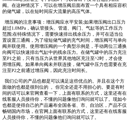
阀。在这种情况下，可以在增压阀后面布置一个具有相应容积
的储气罐，以在短时间应大流量的高压气体。
增压阀的注意事项：增压阀应水平安装;如果增压阀出口压力
超过1.0MPa，确认管接头、管道、阀门、气缸等的工作压力
范围;在特殊情况下，需要快速排出残余压力，并可在适当位
置设置三通阀，为了缩短储气罐的充气时间，增压阀可与单向
阀并联使用。使用增压阀的一个典型示例是，手动两位三通换
向阀可以快速排出气缸中的残余压力。在储气罐中的压力充注
至P1之前，只有当压力从世界其他地区充注至^2时，才会使
用增压阀。如果单向阀未并联连接，储气罐中压力也需要在充
注至P2之前通过增压阀，因此充注时间长。
我们公司的产品也都是可以满足这些优点的。并且在这个方
面做的也都是很到位的 。你完全还是不用担心的。要是有时
间的话可以来官网查看一下，上面有联系的方式，这里还有在
线客服人员接待你，不懂的问题像他们询问就可以了。现如今
也都是使得自己的产品遍布全国各省、市、自治区，产品不仅
畅销国内市场，在官网上面有联系的方式，这里还有在线客服
人员接待你，不懂的问题像他们询问就可以了。