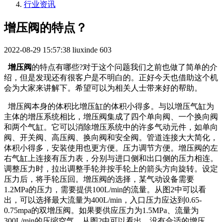
行业资讯
增压阀的特点？
2022-08-29 15:57:38
liuxinde
603
增压阀
的特点有哪些?对于这个问题我们之前也做了简单的介
绍，但是发现还有很客户是不明白的。正好今天也借助这个机
会为大家来讲解下。希望可以为相关人士带来好的帮助。
增压阀本身的体积比增压缸的体积小得多。与以增压气缸为
主体的增压系统相比，增压阀集成了四个单向阀、一个换向阀
和两个气缸。它可以消除增压系统中的许多气动元件，如单向
阀、开关阀、高压阀、换向阀和安全阀。管道连接大大简化，
体积小得多，安装使用也更方便。压力调节方便。增压阀的左
右气缸上连接有压力表，分别与进口侧和出口侧的压力相连。
调整压力时，拉出调整手轮并按手轮上的箭头方向旋转。设定
压力后，将手轮压回。增压阀的选择，某气动设备需要
1.2MPa的压力，需要提供100L/min的流量。从图2中可以看
出，可以选择最大流量为400L/min，入口压力应达到0.65-
0.75mpa的双增压阀。如果要供应压力为1.5MPa、流量为
300L/min的压缩空气，从图2中可以看出，没有合适的增压