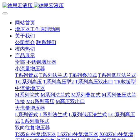
网站首页
增压器工作原理动画
关于我们
公司简介
联系我们
模内热切
产品展示
全部
不锈钢增压器
小流量增压器
T系列管式
T系列法兰式
T系列叠加式
T系列低压法兰式
TG系列高压
T系列高压型2
T系列高压双出口
TR救援型
中流量增压器
M系列管式
M系列法兰式
M系列叠加式
M系列低压法兰
连接
MG系列高压
M高压双出口
大流量增压器
L系列管式
L系列法兰式
L系列低压法兰式
LG系列高压
式
L系列顺序式
双向往复增压器
TS双向往复增压器
LS双向往复增压器
X60双向往复增